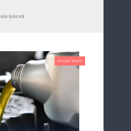
HAN BAKAR
STICKY POST