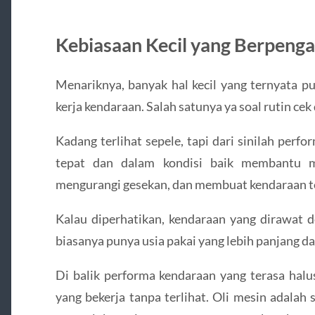
Kebiasaan Kecil yang Berpeng
Menariknya, banyak hal kecil yang ternyata p
kerja kendaraan. Salah satunya ya soal rutin cek 
Kadang terlihat sepele, tapi dari sinilah perfo
tepat dan dalam kondisi baik membantu m
mengurangi gesekan, dan membuat kendaraan te
Kalau diperhatikan, kendaraan yang dirawat d
biasanya punya usia pakai yang lebih panjang da
Di balik performa kendaraan yang terasa halus
yang bekerja tanpa terlihat. Oli mesin adala