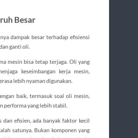
aruh Besar
unya dampak besar terhadap efisiensi
dan ganti oli.
rma mesin bisa tetap terjaga. Oli yang
enjaga keseimbangan kerja mesin,
rasa lebih nyaman digunakan.
engan baik, termasuk soal oli mesin,
n performa yang lebih stabil.
 dan efisien, ada banyak faktor kecil
h salah satunya. Bukan komponen yang