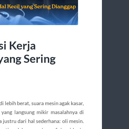
si Kerja
yang Sering
i lebih berat, suara mesin agak kasar,
 yang langsung mikir masalahnya di
justru dari hal sederhana: oli mesin.