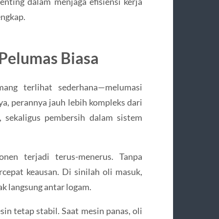
nting dalam menjaga efisiensi kerja
engkap.
 Pelumas Biasa
ng terlihat sederhana—melumasi
a, perannya jauh lebih kompleks dari
n, sekaligus pembersih dalam sistem
onen terjadi terus-menerus. Tanpa
cepat keausan. Di sinilah oli masuk,
k langsung antar logam.
in tetap stabil. Saat mesin panas, oli