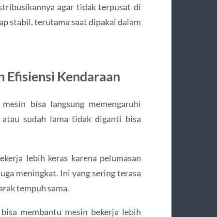
ribusikannya agar tidak terpusat di
tap stabil, terutama saat dipakai dalam
 Efisiensi Kendaraan
i mesin bisa langsung memengaruhi
l atau sudah lama tidak diganti bisa
bekerja lebih keras karena pelumasan
uga meningkat. Ini yang sering terasa
jarak tempuh sama.
i bisa membantu mesin bekerja lebih