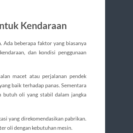
untuk Kendaraan
. Ada beberapa faktor yang biasanya
a kendaraan, dan kondisi penggunaan
jalan macet atau perjalanan pendek
yang baik terhadap panas. Sementara
h butuh oli yang stabil dalam jangka
ikasi yang direkomendasikan pabrikan.
kter oli dengan kebutuhan mesin.