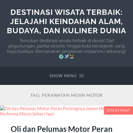
DESTINASI WISATA TERBAIK:
JELAJAHI KEINDAHAN ALAM,
BUDAYA, DAN KULINER DUNIA
Temukan destinasi wisata terbaik di dunia! Dari
pegunungan, pantai eksotis, hingga kota bersejarah yang
kaya budaya. Rencanakan perjalanan impianmu sekarang!
SHOW MENU
TAG:
PERAWATAN MESIN MOTOR
STICKY POST
Oli dan Pelumas Motor Peran