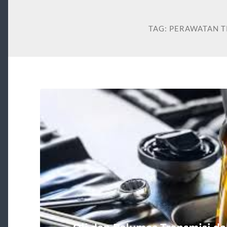
TAG:
PERAWATAN T