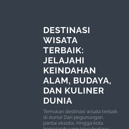
DESTINASI
WISATA
TERBAIK:
JELAJAHI
KEINDAHAN
ALAM, BUDAYA,
DAN KULINER
DUNIA
Temukan destinasi wisata terbaik
di dunia! Dari pegunungan,
pantai eksotis, hingga kota
bersejarah yang kaya budaya.