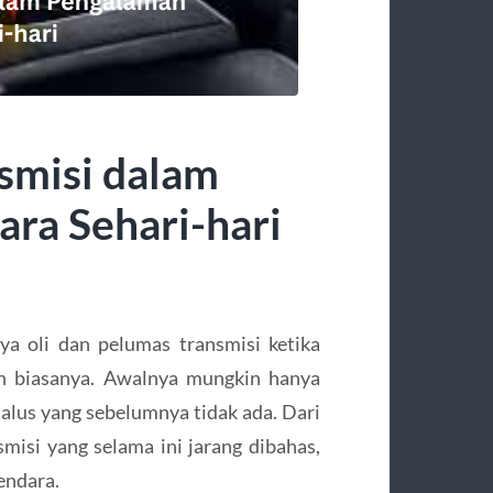
smisi dalam
ra Sehari-hari
a oli dan pelumas transmisi ketika
an biasanya. Awalnya mungkin hanya
halus yang sebelumnya tidak ada. Dari
smisi yang selama ini jarang dibahas,
endara.