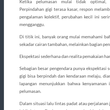
Ketika pelumasan mulai tidak optimal, 
Perpindahan gigi terasa kasar, respon melamb
pengalaman kolektif, perubahan kecil ini ser
mengganggu.
Di titik ini, banyak orang mulai memahami ba
sekadar cairan tambahan, melainkan bagian pent
Ekspektasi sederhana dan realita pemakaian ha
Sebagian besar pengendara punya ekspektasi s
gigi bisa berpindah dan kendaraan melaju, di
lapangan menunjukkan bahwa kenyamanan it
pelumasan.
Dalam situasi lalu lintas padat atau perjalanan 