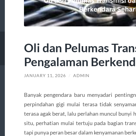
Oli dan Pelumas Tran
Pengalaman Berkenda
JANUARY 11, 2026
/
ADMIN
Banyak pengendara baru menyadari pentingny
perpindahan gigi mulai terasa tidak senyam
terasa agak berat, lalu perlahan muncul bunyi 
situ, perhatian mulai tertuju pada bagian tran
tapi punya peran besar dalam kenyamanan berk