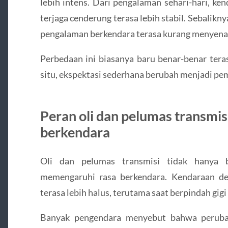
lebih intens. Dari pengalaman sehari-hari, k
terjaga cenderung terasa lebih stabil. Sebali
pengalaman berkendara terasa kurang menyena
Perbedaan ini biasanya baru benar-benar tera
situ, ekspektasi sederhana berubah menjadi pe
Peran oli dan pelumas transmis
berkendara
Oli dan pelumas transmisi tidak hanya be
memengaruhi rasa berkendara. Kendaraan de
terasa lebih halus, terutama saat berpindah gigi
Banyak pengendara menyebut bahwa perubah