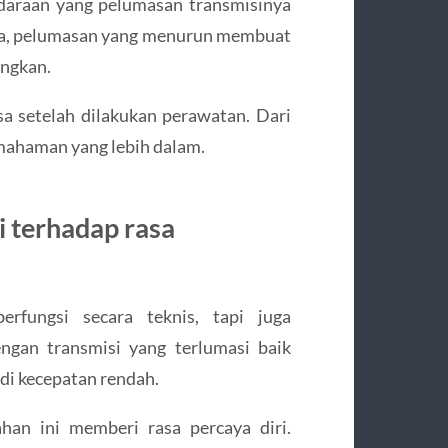
endaraan yang pelumasan transmisinya
knya, pelumasan yang menurun membuat
ngkan.
sa setelah dilakukan perawatan. Dari
mahaman yang lebih dalam.
i terhadap rasa
rfungsi secara teknis, tapi juga
ngan transmisi yang terlumasi baik
 di kecepatan rendah.
an ini memberi rasa percaya diri.