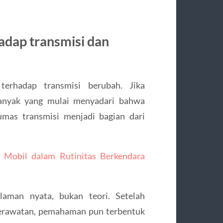
adap transmisi dan
terhadap transmisi berubah. Jika
banyak yang mulai menyadari bahwa
umas transmisi menjadi bagian dari
 Mobil dalam Rutinitas Berkendara
laman nyata, bukan teori. Setelah
erawatan, pemahaman pun terbentuk