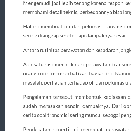
Mengemudi jadi lebih tenang karena respon ken
memahami detail teknis, perbedaannya bisa lang
Hal ini membuat oli dan pelumas transmisi m
sering dianggap sepele, tapi dampaknya besar.
Antara rutinitas perawatan dan kesadaran jang
Ada satu sisi menarik dari perawatan transmis
orang rutin memperhatikan bagian ini. Namu
masalah, perhatian terhadap oli dan pelumas tr
Pengalaman tersebut membentuk kebiasaan bar
sudah merasakan sendiri dampaknya. Dari obro
cerita soal transmisi sering muncul sebagai pen
Pendekatan seperti ini membuat perawatan 