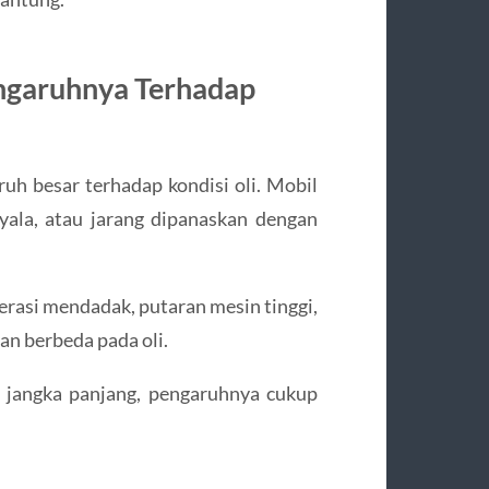
ngaruhnya Terhadap
uh besar terhadap kondisi oli. Mobil
ala, atau jarang dipanaskan dengan
lerasi mendadak, putaran mesin tinggi,
an berbeda pada oli.
am jangka panjang, pengaruhnya cukup