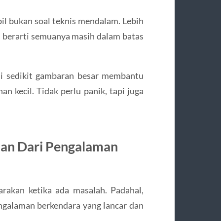
il bukan soal teknis mendalam. Lebih
, berarti semuanya masih dalam batas
i sedikit gambaran besar membantu
an kecil. Tidak perlu panik, tapi juga
ian Dari Pengalaman
arakan ketika ada masalah. Padahal,
ngalaman berkendara yang lancar dan