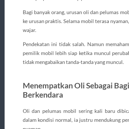
Bagi banyak orang, urusan oli dan pelumas mob
ke urusan praktis. Selama mobil terasa nyaman
wajar.
Pendekatan ini tidak salah. Namun memaham
pemilik mobil lebih siap ketika muncul perubah
tidak mengabaikan tanda-tanda yang muncul.
Menempatkan Oli Sebagai Bag
Berkendara
Oli dan pelumas mobil sering kali baru dibic
dalam kondisi normal, ia justru mendukung pe
nyaman.