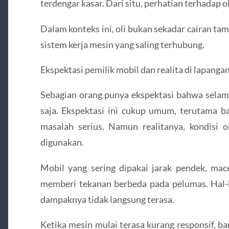
terdengar kasar. Dari situ, perhatian terhadap o
Dalam konteks ini, oli bukan sekadar cairan ta
sistem kerja mesin yang saling terhubung.
Ekspektasi pemilik mobil dan realita di lapanga
Sebagian orang punya ekspektasi bahwa selama
saja. Ekspektasi ini cukup umum, terutama b
masalah serius. Namun realitanya, kondisi o
digunakan.
Mobil yang sering dipakai jarak pendek, ma
memberi tekanan berbeda pada pelumas. Hal-ha
dampaknya tidak langsung terasa.
Ketika mesin mulai terasa kurang responsif, b