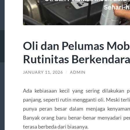
Oli dan Pelumas Mob
Rutinitas Berkendara
JANUARY 11, 2026
/
ADMIN
Ada kebiasaan kecil yang sering dilakukan p
panjang, seperti rutin mengganti oli. Meski ter
punya peran besar dalam menjaga kenyaman
Banyak orang baru benar-benar menyadari pen
terasa berbeda dari biasanya.