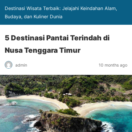
Destinasi Wisata Terbaik: Jelajahi Keindahan Alam,
Budaya, dan Kuliner Dunia
5 Destinasi Pantai Terindah di
Nusa Tenggara Timur
admin
10 months ago