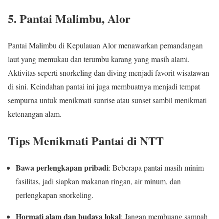
5. Pantai Malimbu, Alor
Pantai Malimbu di Kepulauan Alor menawarkan pemandangan
laut yang memukau dan terumbu karang yang masih alami.
Aktivitas seperti snorkeling dan diving menjadi favorit wisatawan
di sini. Keindahan pantai ini juga membuatnya menjadi tempat
sempurna untuk menikmati sunrise atau sunset sambil menikmati
ketenangan alam.
Tips Menikmati Pantai di NTT
Bawa perlengkapan pribadi
: Beberapa pantai masih minim
fasilitas, jadi siapkan makanan ringan, air minum, dan
perlengkapan snorkeling.
Hormati alam dan budaya lokal
: Jangan membuang sampah